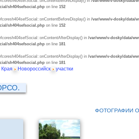
efcoresh404sefSocial::onContentBeforeDisplay() in
/var/www/v-dosky/data/
cial/sh404sefsocial.php
on line
152
efcoresh404sefSocial::onContentBeforeDisplay() in
/var/www/v-dosky/data/
cial/sh404sefsocial.php
on line
152
efcoresh404sefSocial::onContentAfterDisplay() in
/var/www/v-dosky/data/ww
cial/sh404sefsocial.php
on line
181
efcoresh404sefSocial::onContentAfterDisplay() in
/var/www/v-dosky/data/ww
cial/sh404sefsocial.php
on line
181
 Края
Новороссийск
участки
ЮРСО.
ФОТОГРАФИИ О