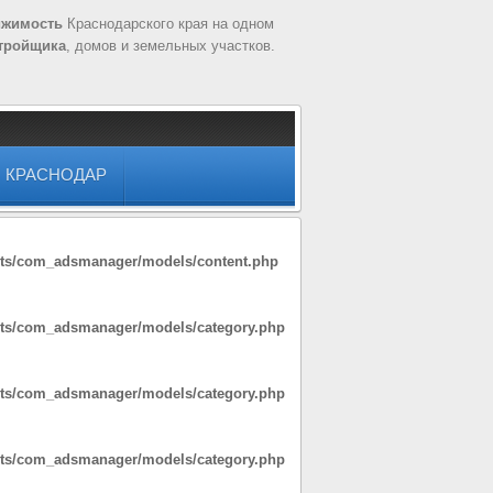
ижимость
Краснодарского края на одном
тройщика
, домов и земельных участков.
КРАСНОДАР
nts/com_adsmanager/models/content.php
nts/com_adsmanager/models/category.php
nts/com_adsmanager/models/category.php
nts/com_adsmanager/models/category.php