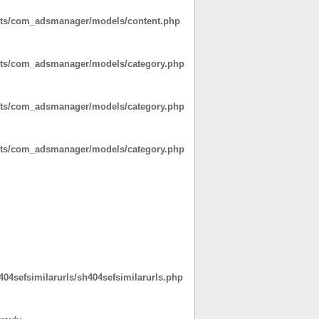
nts/com_adsmanager/models/content.php
nts/com_adsmanager/models/category.php
nts/com_adsmanager/models/category.php
nts/com_adsmanager/models/category.php
04sefsimilarurls/sh404sefsimilarurls.php