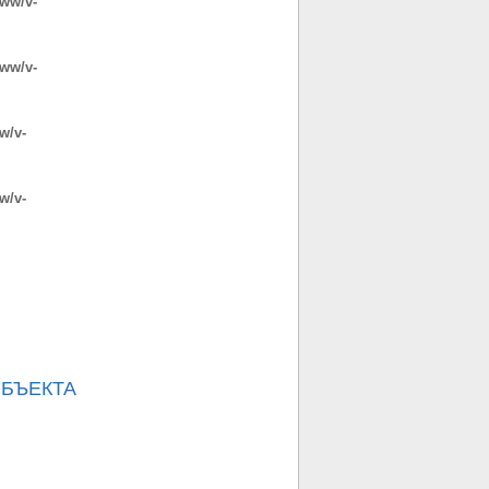
www/v-
www/v-
w/v-
w/v-
БЪЕКТА