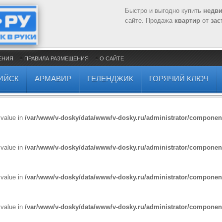
Быстро и выгодно купить
недв
сайте. Продажа
квартир
от
зас
ЕНИЯ
ПРАВИЛА РАЗМЕЩЕНИЯ
О САЙТЕ
ИЙСК
АРМАВИР
ГЕЛЕНДЖИК
ГОРЯЧИЙ КЛЮЧ
 value in
/var/www/v-dosky/data/www/v-dosky.ru/administrator/compone
 value in
/var/www/v-dosky/data/www/v-dosky.ru/administrator/compone
 value in
/var/www/v-dosky/data/www/v-dosky.ru/administrator/compone
 value in
/var/www/v-dosky/data/www/v-dosky.ru/administrator/compone