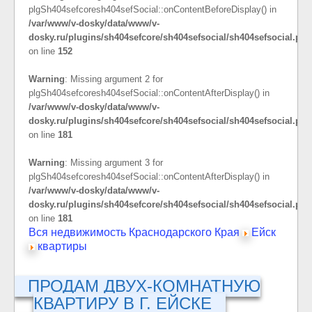
plgSh404sefcoresh404sefSocial::onContentBeforeDisplay() in
/var/www/v-dosky/data/www/v-
dosky.ru/plugins/sh404sefcore/sh404sefsocial/sh404sefsocial.php
on line
152
Warning
: Missing argument 2 for
plgSh404sefcoresh404sefSocial::onContentAfterDisplay() in
/var/www/v-dosky/data/www/v-
dosky.ru/plugins/sh404sefcore/sh404sefsocial/sh404sefsocial.php
on line
181
Warning
: Missing argument 3 for
plgSh404sefcoresh404sefSocial::onContentAfterDisplay() in
/var/www/v-dosky/data/www/v-
dosky.ru/plugins/sh404sefcore/sh404sefsocial/sh404sefsocial.php
on line
181
Вся недвижимость Краснодарского Края
Ейск
квартиры
ПРОДАМ ДВУХ-КОМНАТНУЮ
КВАРТИРУ В Г. ЕЙСКЕ