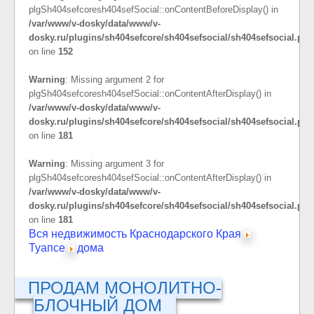
plgSh404sefcoresh404sefSocial::onContentBeforeDisplay() in
/var/www/v-dosky/data/www/v-
dosky.ru/plugins/sh404sefcore/sh404sefsocial/sh404sefsocial.php
on line
152
Warning
: Missing argument 2 for
plgSh404sefcoresh404sefSocial::onContentAfterDisplay() in
/var/www/v-dosky/data/www/v-
dosky.ru/plugins/sh404sefcore/sh404sefsocial/sh404sefsocial.php
on line
181
Warning
: Missing argument 3 for
plgSh404sefcoresh404sefSocial::onContentAfterDisplay() in
/var/www/v-dosky/data/www/v-
dosky.ru/plugins/sh404sefcore/sh404sefsocial/sh404sefsocial.php
on line
181
Вся недвижимость Краснодарского Края
Туапсе
дома
ПРОДАМ МОНОЛИТНО-
БЛОЧНЫЙ ДОМ