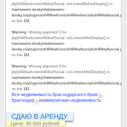
plgSh404sefcoresh404sefSocial::onContentBeforeDisplay() in
/var/www/v-dosky/data/www/v-
dosky.ru/plugins/sh404sefcore/sh404sefsocial/sh404sefsocial.php
on line
152
Warning
: Missing argument 2 for
plgSh404sefcoresh404sefSocial::onContentAfterDisplay() in
/var/www/v-dosky/data/www/v-
dosky.ru/plugins/sh404sefcore/sh404sefsocial/sh404sefsocial.php
on line
181
Warning
: Missing argument 3 for
plgSh404sefcoresh404sefSocial::onContentAfterDisplay() in
/var/www/v-dosky/data/www/v-
dosky.ru/plugins/sh404sefcore/sh404sefsocial/sh404sefsocial.php
on line
181
Вся недвижимость Краснодарского Края
Краснодар
коммерческая недвижимость
СДАЮ В АРЕНДУ
Цена: 30 000 рублей