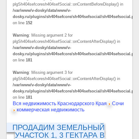
plgSh404sefcoresh404sefSocial::onContentBeforeDisplay() in
/var/www/v-dosky/data/www/v-
dosky.ru/plugins/sh404sefcore/sh404sefsocial/sh404sefsocial.php
on line
152
Warning
: Missing argument 2 for
plgSh404sefcoresh404sefSocial::onContentAfterDisplay() in
/var/www/v-dosky/data/www/v-
dosky.ru/plugins/sh404sefcore/sh404sefsocial/sh404sefsocial.php
on line
181
Warning
: Missing argument 3 for
plgSh404sefcoresh404sefSocial::onContentAfterDisplay() in
/var/www/v-dosky/data/www/v-
dosky.ru/plugins/sh404sefcore/sh404sefsocial/sh404sefsocial.php
on line
181
Вся недвижимость Краснодарского Края
Сочи
коммерческая недвижимость
ПРОДАДИМ ЗЕМЕЛЬНЫЙ
УЧАСТОК 1, 3 ГЕКТАРА В