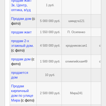
продам жакт
3к. Центр,
1 руб.
оптика, в/уд
Продам дом
(с
5 000 000 руб.
шмидта121
фото)
продам жакт
1 550 000 руб.
П. Осипенко
продам 2-х
этажный дом.
4 500 000 руб.
кродниковсая1
стар
(с фото)
продам дом
(с
1 500 000 руб.
олимпийская49
стар
фото)
продается
10 руб.
дом
Продам
кирпичный
2 500 000 руб.
Мира241
дом по улице
Мира
(с фото)