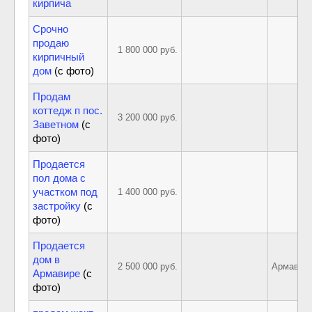
кирпича
Срочно
продаю
1 800 000 руб.
А
кирпичный
дом
(с фото)
Продам
коттедж п пос.
3 200 000 руб.
Заветном
(с
фото)
Продается
пол дома с
участком под
1 400 000 руб.
застройку
(с
фото)
Продается
дом в
2 500 000 руб.
Армавир,
Армавире
(с
фото)