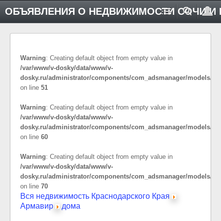
ОБЪЯВЛЕНИЯ О НЕДВИЖИМОСТИ СОЧИ И 
Warning
: Creating default object from empty value in
/var/www/v-dosky/data/www/v-
dosky.ru/administrator/components/com_adsmanager/models/cat
on line
51
Warning
: Creating default object from empty value in
/var/www/v-dosky/data/www/v-
dosky.ru/administrator/components/com_adsmanager/models/cat
on line
60
Warning
: Creating default object from empty value in
/var/www/v-dosky/data/www/v-
dosky.ru/administrator/components/com_adsmanager/models/cat
on line
70
Вся недвижимость Краснодарского Края
Армавир
дома