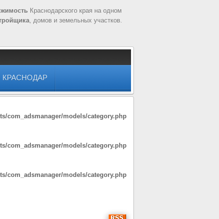
ижимость
Краснодарского края на одном
тройщика
, домов и земельных участков.
КРАСНОДАР
nts/com_adsmanager/models/category.php
nts/com_adsmanager/models/category.php
nts/com_adsmanager/models/category.php