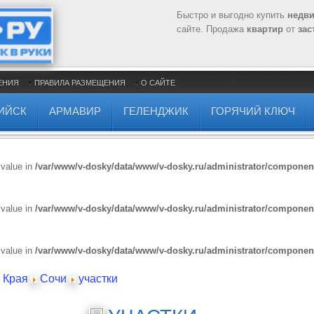
Быстро и выгодно купить
недв
сайте. Продажа
квартир
от
зас
ЕНИЯ
ПРАВИЛА РАЗМЕЩЕНИЯ
О САЙТЕ
ИЙСК
АРМАВИР
ГЕЛЕНДЖИК
ГОРЯЧИЙ КЛЮЧ
 value in
/var/www/v-dosky/data/www/v-dosky.ru/administrator/compone
 value in
/var/www/v-dosky/data/www/v-dosky.ru/administrator/compone
 value in
/var/www/v-dosky/data/www/v-dosky.ru/administrator/compone
 Края
Сочи
участки